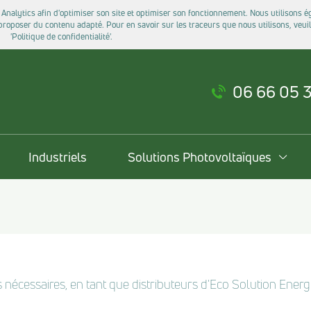
 Analytics afin d'optimiser son site et optimiser son fonctionnement. Nous utilisons 
oposer du contenu adapté. Pour en savoir sur les traceurs que nous utilisons, veuill
'Politique de confidentialité'.
06 66 05 
Industriels
Solutions Photovoltaïques
nécessaires, en tant que distributeurs d'Eco Solution Energi