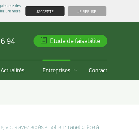
également des
ez lire notre
J'ACCEPTE
JE REFUSE
36 94
Etude de faisabilité
Actualités
Entreprises
Contact
e, vous avez accès à notre intranet grâce à